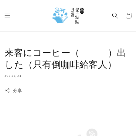
来客にコーヒー（ ）出
した（只有倒咖啡給客人）
JUL 17, 24
分享