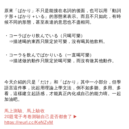
原來「ばかり」不只是能接在名詞的後面，也可以用「動詞
テ形＋ばかり＋いる」的形態來表示。而且不只如此，有時
候不同的形態，甚至表達的意思也不盡相同。
・コーラばかり飲んでいる（只喝可樂）
　⇒描述喝的東西只限定於可樂，沒有喝其他飲料。
・コーラを飲んでばかりいる（一直喝可樂）
　⇒描述做的動作只限定於喝可樂，而沒有做其他動作。
今天介紹的只是「だけ」和「ばかり」其中一小部分，但學
語言這件事，比起用理論上學文法，倒不如多聽、多用、多
看，這樣建立起語感，才能真正內化成自己的能力唷。一起
加油吧。
馬上測驗、馬上驗收
20題電子考卷測驗自己是否都會了 ▶️ 
https://reurl.cc/KeNZyM