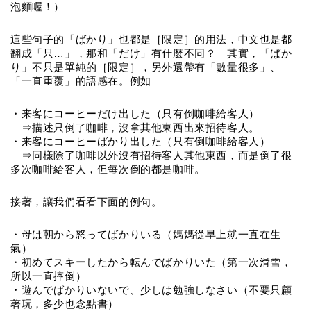
泡麵喔！）
這些句子的「ばかり」也都是［限定］的用法，中文也是都
翻成「只…」，那和「だけ」有什麼不同？　其實，「ばか
り」不只是單純的［限定］，另外還帶有「數量很多」、
「一直重覆」的語感在。例如
・来客にコーヒーだけ出した（只有倒咖啡給客人）
　⇒描述只倒了咖啡，沒拿其他東西出來招待客人。
・来客にコーヒーばかり出した（只有倒咖啡給客人）
　⇒同樣除了咖啡以外沒有招待客人其他東西，而是倒了很
多次咖啡給客人，但每次倒的都是咖啡。
接著，讓我們看看下面的例句。
・母は朝から怒ってばかりいる（媽媽從早上就一直在生
氣）
・初めてスキーしたから転んでばかりいた（第一次滑雪，
所以一直摔倒）
・遊んでばかりいないで、少しは勉強しなさい（不要只顧
著玩，多少也念點書）