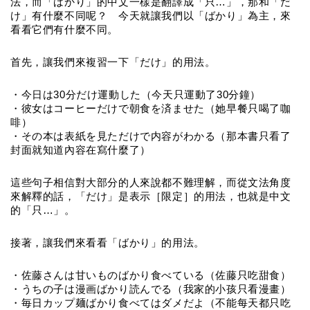
法，而「ばかり」的中文一樣是翻譯成「只…」，那和「だ
け」有什麼不同呢？　今天就讓我們以「ばかり」為主，來
看看它們有什麼不同。
首先，讓我們來複習一下「だけ」的用法。
・今日は30分だけ運動した（今天只運動了30分鐘）
・彼女はコーヒーだけで朝食を済ませた（她早餐只喝了咖
啡）
・その本は表紙を見ただけで内容がわかる（那本書只看了
封面就知道內容在寫什麼了）
這些句子相信對大部分的人來說都不難理解，而從文法角度
來解釋的話，「だけ」是表示［限定］的用法，也就是中文
的「只…」。
接著，讓我們來看看「ばかり」的用法。
・佐藤さんは甘いものばかり食べている（佐藤只吃甜食）
・うちの子は漫画ばかり読んでる（我家的小孩只看漫畫）
・毎日カップ麺ばかり食べてはダメだよ（不能每天都只吃